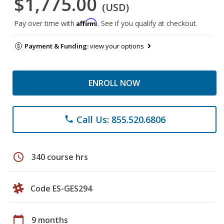
$1,775.00
(USD)
Affirm
Pay over time with
. See if you qualify at checkout.
Payment & Funding:
view your options
ENROLL NOW
Call Us: 855.520.6806
phone
schedule
340 course hrs
Code ES-GES294
calendar_today
9 months