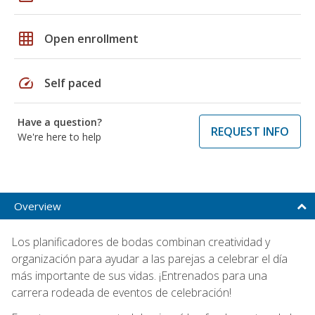
grid_on
Open enrollment
speed
Self paced
Have a question?
REQUEST INFO
We're here to help
Overview
Los planificadores de bodas combinan creatividad y
organización para ayudar a las parejas a celebrar el día
más importante de sus vidas. ¡Entrenados para una
carrera rodeada de eventos de celebración!