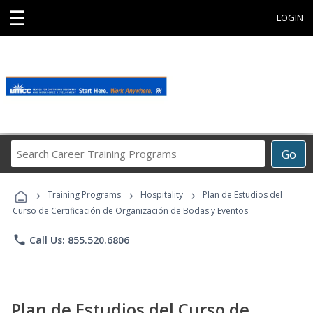
☰
LOGIN
Search
Go
Career
Training
›
›
›
Programs
Training Programs
Hospitality
Plan de Estudios del
Curso de Certificación de Organización de Bodas y Eventos
phone
Call Us: 855.520.6806
Plan de Estudios del Curso de