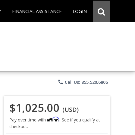
Y
FINANCIAL ASSISTANCE
LOGIN
phone
Call Us: 855.520.6806
$1,025.00
(USD)
Affirm
Pay over time with
. See if you qualify at
checkout.