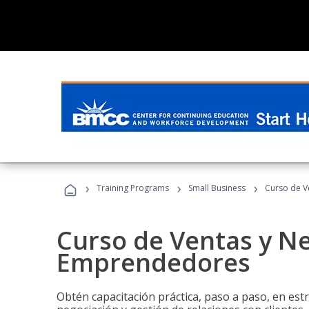
›
›
›
Training Programs
Small Business
Curso de V
Curso de Ventas y N
Emprendedores
Obtén capacitación práctica, paso a paso, en estr