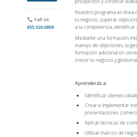
prospectos y construir lealta
Nuestro programa en línea d
tu negocio, superar objecion
phone
Call Us:
a la competencia, identificar
855.520.6806
Mediante una formación integ
manejo de objeciones, la ges
formación adicional en servic
crecer tu negocio y gestiona
Aprenderás a:
Identificar clientes ide
Crear e implementar est
presentaciones comerci
Aplicar técnicas de com
Utilizar marcos de negoc