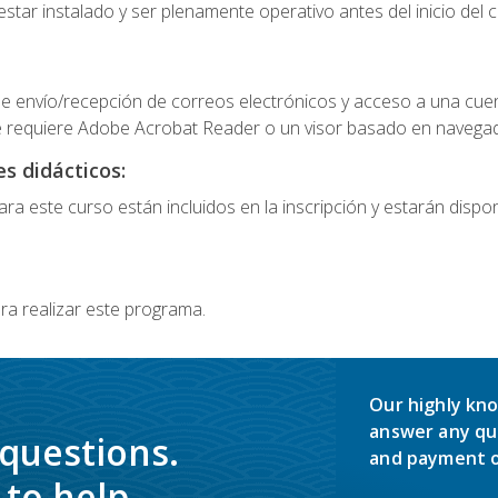
star instalado y ser plenamente operativo antes del inicio del c
e envío/recepción de correos electrónicos y acceso a una cue
 requiere Adobe Acrobat Reader o un visor basado en navegador
s didácticos:
a este curso están incluidos en la inscripción y estarán disponi
ra realizar este programa.
Our highly kno
answer any qu
 questions.
and payment o
to help.