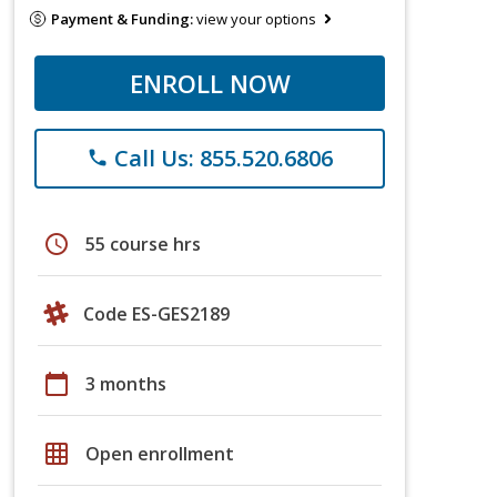
Payment & Funding:
view your options
ENROLL NOW
Call Us: 855.520.6806
phone
schedule
55 course hrs
Code ES-GES2189
calendar_today
3 months
grid_on
Open enrollment