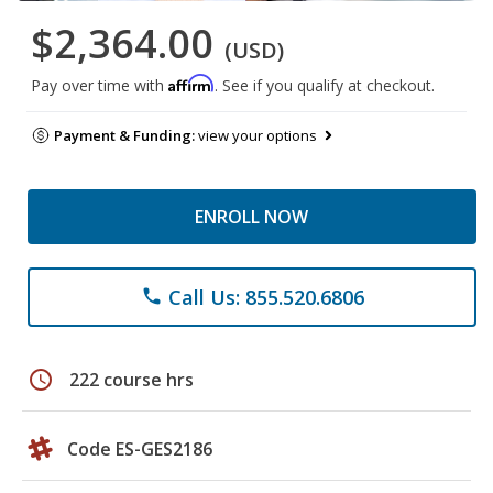
$2,364.00
(USD)
Affirm
Pay over time with
. See if you qualify at checkout.
Payment & Funding:
view your options
ENROLL NOW
Call Us: 855.520.6806
phone
schedule
222 course hrs
Code ES-GES2186