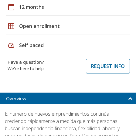
calendar_today
12 months
grid_on
Open enrollment
speed
Self paced
Have a question?
REQUEST INFO
We're here to help
Overview
El número de nuevos emprendimientos continúa
creciendo rápidamente a medida que más personas
buscan independencia financiera, flexibilidad laboral y
oportunidades de negocio en línea. Desde proyectos