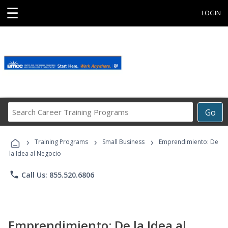
☰
LOGIN
Search
Go
Career
Training
›
›
›
Programs
Training Programs
Small Business
Emprendimiento: De
la Idea al Negocio
phone
Call Us: 855.520.6806
Emprendimiento: De la Idea al